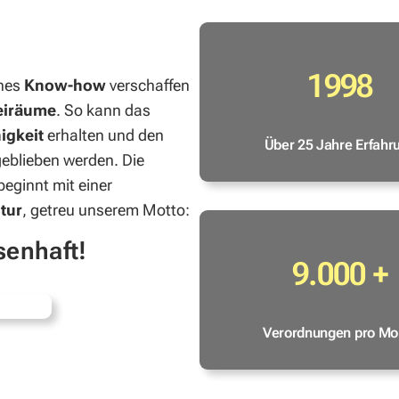
1998
ches
Know-how
verschaffen
eiräume
. So kann das
igkeit
erhalten und den
Über 25 Jahre Erfahr
eblieben werden. Die
eginnt mit einer
tur
, getreu unserem Motto:
senhaft!
9.000 +
Verordnungen pro Mo