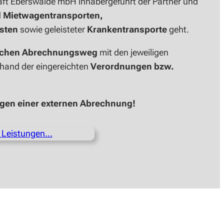
haft Eberswalde mbH inhabergeführt der Partner und
d Mietwagentransporten,
sten
sowie geleisteter
Krankentransporte
geht.
schen Abrechnungsweg
mit den jeweiligen
hand der eingereichten
Verordnungen bzw.
ügen einer externen Abrechnung!
 Leistungen…